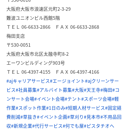
大阪府大阪市浪速区元町2-3-29
難波ユニオンビル西館5階
ＴＥＬ 06-6633-2866 ＦＡＸ 06-6633-2868
梅田支店
〒530-0051
大阪府大阪市北区太融寺町8-2
エーワンビルディング903号
ＴＥＬ 06-4397-4155 ＦＡＸ 06-4397-4166
#ajキャリアサービス
#エージョイント
#ajクリーンサー
ビス
#社員募集
#アルバイト募集
#大阪
#天王寺
#梅田
#コ
ンサート会場
#イベント会場
#テント
#スポーツ会場
#軽
作業
#スポット作業
#1日のみ
#短期人材サービス
#固定経
費削減
#草抜き
#イベント企画
#草刈り
#見本市
#不用品回
収
#新規企業
#代行サービス
#何でも屋
#ピスタチオへ